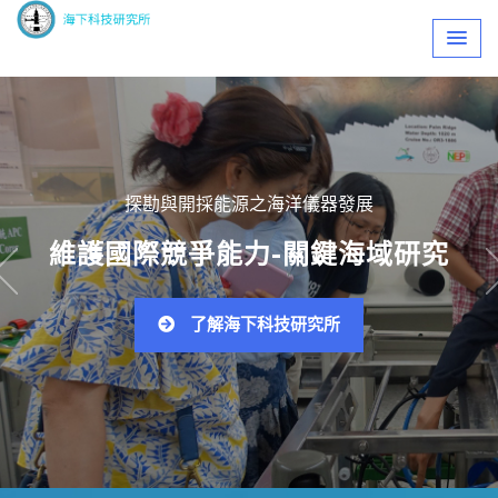
Skip
to
content
針對重點區域提供國際海洋聲
儀器發展
鍵海域研究
探索地質資訊-海
究所
了解海下科