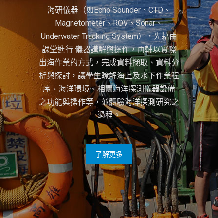
海研儀器（如Echo Sounder、CTD、
Magnetometer、ROV、Sonar、
Underwater Tracking System），先藉由
課堂進行 儀器講解與操作，再輔以實際
出海作業的方式，完成資料擷取、資料分
析與探討，讓學生瞭解海上及水下作業程
序、海洋環境、相關海洋探測儀器設備
之功能與操作等，並體驗海洋探測研究之
過程。
了解更多